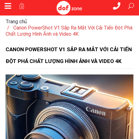
0
Trang chủ
Canon PowerShot V1 Sắp Ra Mắt Với Cải Tiến Đột Phá
Chất Lượng Hình Ảnh và Video 4K
CANON POWERSHOT V1 SẮP RA MẮT VỚI CẢI TIẾN
ĐỘT PHÁ CHẤT LƯỢNG HÌNH ẢNH VÀ VIDEO 4K