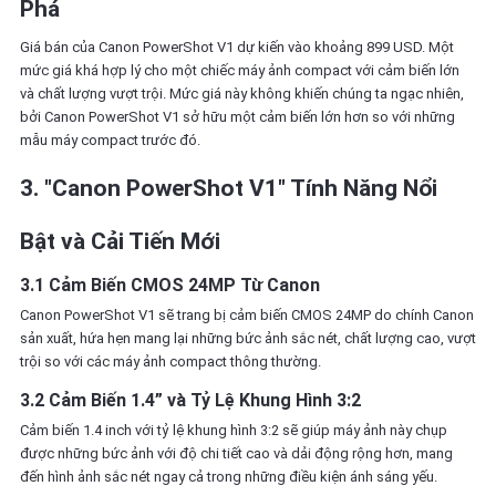
Phá
Giá bán của Canon PowerShot V1 dự kiến vào khoảng 899 USD. Một
mức giá khá hợp lý cho một chiếc máy ảnh compact với cảm biến lớn
và chất lượng vượt trội. Mức giá này không khiến chúng ta ngạc nhiên,
bởi Canon PowerShot V1 sở hữu một cảm biến lớn hơn so với những
mẫu máy compact trước đó.
3. "Canon PowerShot V1" Tính Năng Nổi
Bật và Cải Tiến Mới
3.1 Cảm Biến CMOS 24MP Từ Canon
Canon PowerShot V1 sẽ trang bị cảm biến CMOS 24MP do chính Canon
sản xuất, hứa hẹn mang lại những bức ảnh sắc nét, chất lượng cao, vượt
trội so với các máy ảnh compact thông thường.
3.2 Cảm Biến 1.4” và Tỷ Lệ Khung Hình 3:2
Cảm biến 1.4 inch với tỷ lệ khung hình 3:2 sẽ giúp máy ảnh này chụp
được những bức ảnh với độ chi tiết cao và dải động rộng hơn, mang
đến hình ảnh sắc nét ngay cả trong những điều kiện ánh sáng yếu.