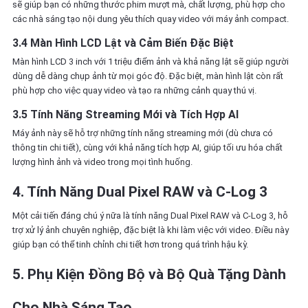
sẽ giúp bạn có những thước phim mượt mà, chất lượng, phù hợp cho
các nhà sáng tạo nội dung yêu thích quay video với máy ảnh compact.
3.4 Màn Hình LCD Lật và Cảm Biến Đặc Biệt
Màn hình LCD 3 inch với 1 triệu điểm ảnh và khả năng lật sẽ giúp người
dùng dễ dàng chụp ảnh từ mọi góc độ. Đặc biệt, màn hình lật còn rất
phù hợp cho việc quay video và tạo ra những cảnh quay thú vị.
3.5 Tính Năng Streaming Mới và Tích Hợp AI
Máy ảnh này sẽ hỗ trợ những tính năng streaming mới (dù chưa có
thông tin chi tiết), cùng với khả năng tích hợp AI, giúp tối ưu hóa chất
lượng hình ảnh và video trong mọi tình huống.
4. Tính Năng Dual Pixel RAW và C-Log 3
Một cải tiến đáng chú ý nữa là tính năng Dual Pixel RAW và C-Log 3, hỗ
trợ xử lý ảnh chuyên nghiệp, đặc biệt là khi làm việc với video. Điều này
giúp bạn có thể tinh chỉnh chi tiết hơn trong quá trình hậu kỳ.
5. Phụ Kiện Đồng Bộ và Bộ Quà Tặng Dành
Cho Nhà Sáng Tạo