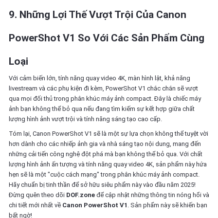
9. Những Lợi Thế Vượt Trội Của Canon
PowerShot V1 So Với Các Sản Phẩm Cùng
Loại
Với cảm biến lớn, tính năng quay video 4K, màn hình lật, khả năng
livestream và các phụ kiện đi kèm, PowerShot V1 chắc chắn sẽ vượt
qua mọi đối thủ trong phân khúc máy ảnh compact. Đây là chiếc máy
ảnh bạn không thể bỏ qua nếu đang tìm kiếm sự kết hợp giữa chất
lượng hình ảnh vượt trội và tính năng sáng tạo cao cấp.
Tóm lại, Canon PowerShot V1 sẽ là một sự lựa chọn không thể tuyệt vời
hơn dành cho các nhiếp ảnh gia và nhà sáng tạo nội dung, mang đến
những cải tiến công nghệ đột phá mà bạn không thể bỏ qua. Với chất
lượng hình ảnh ấn tượng và tính năng quay video 4K, sản phẩm này hứa
hẹn sẽ là một "cuộc cách mạng" trong phân khúc máy ảnh compact.
Hãy chuẩn bị tinh thần để sở hữu siêu phẩm này vào đầu năm 2025!
Đừng quên theo dõi
DOF.zone
để cập nhật những thông tin nóng hổi và
chi tiết mới nhất về
Canon PowerShot V1
. Sản phẩm này sẽ khiến bạn
bất ngờ!