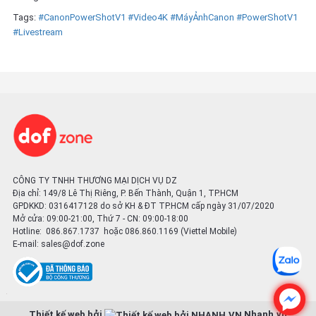
Tags:
#CanonPowerShotV1
#Video4K
#MáyẢnhCanon
#PowerShotV1
#Livestream
CÔNG TY TNHH THƯƠNG MẠI DỊCH VỤ DZ
Địa chỉ: 149/8 Lê Thị Riêng, P. Bến Thành, Quận 1, TP.HCM
GPDKKD: 0316417128 do sở KH & ĐT TP.HCM cấp ngày 31/07/2020
Mở cửa: 09:00-21:00, Thứ 7 - CN: 09:00-18:00
Hotline: 086.867.1737 hoặc 086.860.1169 (Viettel Mobile)
E-mail:
sales@dof.zone
Thiết kế web bởi
Nhanh.vn