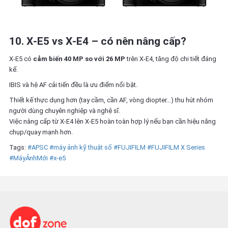
10. X‑E5 vs X‑E4 – có nên nâng cấp?
X‑E5 có
cảm biến 40 MP so với 26 MP
trên X‑E4, tăng độ chi tiết đáng
kể.
IBIS và hệ AF cải tiến đều là ưu điểm nổi bật.
Thiết kế thực dụng hơn (tay cầm, cần AF, vòng diopter…) thu hút nhóm
người dùng chuyên nghiệp và nghệ sĩ.
Việc nâng cấp từ X‑E4 lên X‑E5 hoàn toàn hợp lý nếu bạn cần hiệu năng
chụp/quay mạnh hơn.
Tags:
#APSC
#máy ảnh kỹ thuật số
#FUJIFILM
#FUJIFILM X Series
#MáyẢnhMới
#x-e5