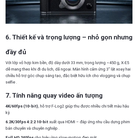
6. Thiết kế và trọng lượng – nhỏ gọn nhưng
đầy đủ
Với lớp vỏ hợp kim bền, độ dày dưới 33 mm, trọng lượng ~450 g, X‑E5
dễ mang theo khi đi du lịch, dã ngoại. Màn hình cảm ứng 3″ lật xoay hai
chiều hỗ trợ góc chụp sáng tạo, đặc biệt hữu ích cho vlogging và chụp
selfie
.
7. Tính năng quay video ấn tượng
4K/60fps (10‑bit)
, hỗ trợ F‑Log2 giúp thu được nhiều chi tiết màu hậu
kỳ.
6.2K/30fps 4:2:2 10‑bit
xuất qua HDMI – đáp ứng nhu cầu dựng phim
bán chuyên và chuyên nghiệp
.
Full HD 240fps
cho hiệu ứng slow‑motion đẹp mắt.