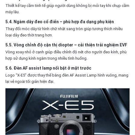
Thiết kế tay cầm tinh tế giúp người dùng không bị mỏi tay khi chụp cầm
máy lâu.
5.4. Ngàm dây đeo cổ điển – phù hợp đa dạng phụ kiện
Thay đổi móc dây từ hình chữ nhật sang tròn giúp tương thích nhiều
loại dây đeo thời trang hơn.
5.5. Vòng chỉnh độ cận thị diopter – cải thiện trải nghiệm EVF
Vòng xoay nhỏ ở cạnh giúp điều chỉnh độ nét cho người đeo kính, phù
hợp sử dụng kính ngắm trong nhiều tình huống.
5.6. Đèn AF assist lamp nổi bật ở mặt trước
Logo “X-E5” được thay thế bằng đèn AF Assist Lamp hình vuông, mang
lại vẻ ngoài tối giản hiện đại.