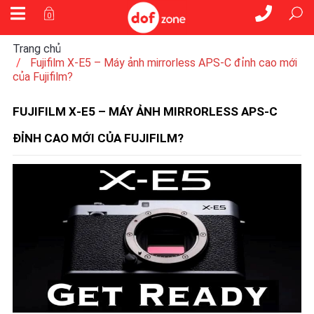
0
Trang chủ
Fujifilm X‑E5 – Máy ảnh mirrorless APS‑C đỉnh cao mới
của Fujifilm?
FUJIFILM X‑E5 – MÁY ẢNH MIRRORLESS APS‑C
ĐỈNH CAO MỚI CỦA FUJIFILM?