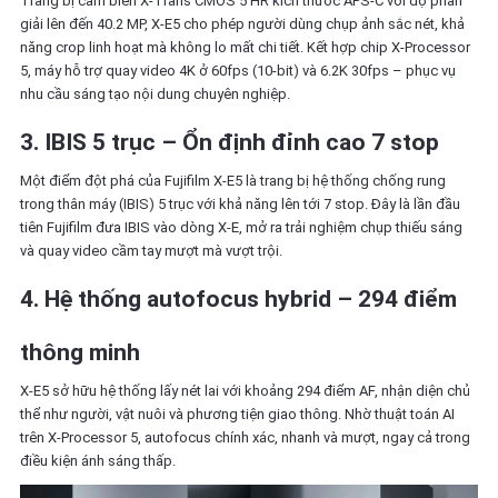
Trang bị cảm biến X‑Trans CMOS 5 HR kích thước APS‑C với độ phân
giải lên đến 40.2 MP, X‑E5 cho phép người dùng chụp ảnh sắc nét, khả
năng crop linh hoạt mà không lo mất chi tiết. Kết hợp chip X‑Processor
5, máy hỗ trợ quay video 4K ở 60fps (10‑bit) và 6.2K 30fps – phục vụ
nhu cầu sáng tạo nội dung chuyên nghiệp
.
3. IBIS 5 trục – Ổn định đỉnh cao 7 stop
Một điểm đột phá của Fujifilm X‑E5 là trang bị hệ thống chống rung
trong thân máy (IBIS) 5 trục với khả năng lên tới 7 stop. Đây là lần đầu
tiên Fujifilm đưa IBIS vào dòng X‑E, mở ra trải nghiệm chụp thiếu sáng
và quay video cầm tay mượt mà vượt trội.
4. Hệ thống autofocus hybrid – 294 điểm
thông minh
X‑E5 sở hữu hệ thống lấy nét lai với khoảng 294 điểm AF, nhận diện chủ
thể như người, vật nuôi và phương tiện giao thông. Nhờ thuật toán AI
trên X‑Processor 5, autofocus chính xác, nhanh và mượt, ngay cả trong
điều kiện ánh sáng thấp
.