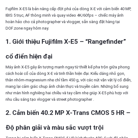
Fujifilm X-E5 là bản nâng cấp đột phá của dòng X-E với cảm biến 40 MP,
IBIS 5 trục, AF thông minh và quay video 4K/60fps – chiếc máy ảnh
hoàn hảo cho cả photographer và vlogger, sẵn sàng đặt hàng tại
DOF.zone ngay hôm nay.
1. Giới thiệu Fujifilm X‑E5 – “Rangefinder”
cổ điển hiện đại
Máy ảnh X‑E5 gây ấn tượng mạnh ngay từ thiết kế pha trộn giữa phong
cách hoài cổ của dòng X‑E và tinh thần hiện đại. Kiểu dáng nhỏ gọn,
thân nhôm-magnesium nhẹ chỉ tầm 450 g, với các nút vặn vật lý cổ điển,
mang lại cảm giác chụp ảnh chân thực và truyền cảm. Những bổ sung
như màn hình nghiêng hai chiều và tay cầm nhẹ giúp X‑E5 phù hợp với
nhu cầu sáng tạo vlogger và street photographer
.
2. Cảm biến 40.2 MP X‑Trans CMOS 5 HR –
Độ phân giải và màu sắc vượt trội