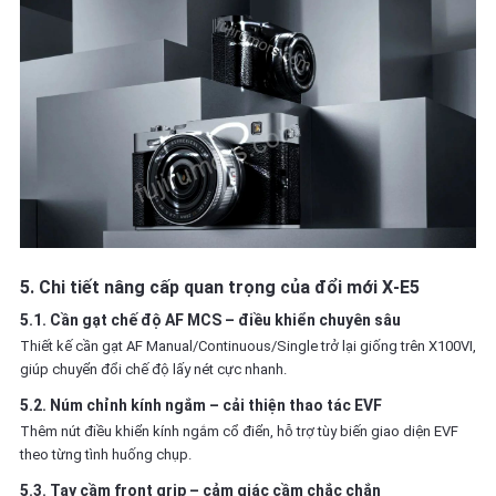
5. Chi tiết nâng cấp quan trọng của đổi mới X‑E5
5.1. Cần gạt chế độ AF MCS – điều khiển chuyên sâu
Thiết kế cần gạt AF Manual/Continuous/Single trở lại giống trên X100VI,
giúp chuyển đổi chế độ lấy nét cực nhanh.
5.2. Núm chỉnh kính ngắm – cải thiện thao tác EVF
Thêm nút điều khiển kính ngắm cổ điển, hỗ trợ tùy biến giao diện EVF
theo từng tình huống chụp.
5.3. Tay cầm front grip – cảm giác cầm chắc chắn