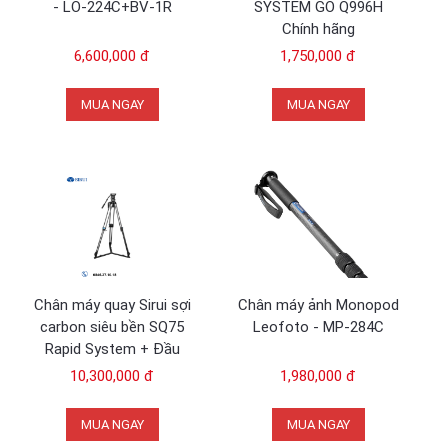
- LO-224C+BV-1R
SYSTEM GO Q996H
Chính hãng
6,600,000 đ
1,750,000 đ
MUA NGAY
MUA NGAY
Chân máy quay Sirui sợi
Chân máy ảnh Monopod
carbon siêu bền SQ75
Leofoto - MP-284C
Rapid System + Đầu
quay VHS-10
10,300,000 đ
1,980,000 đ
MUA NGAY
MUA NGAY