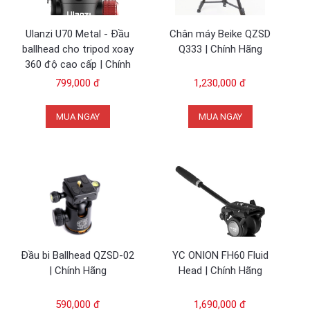
Ulanzi U70 Metal - Đầu
Chân máy Beike QZSD
ballhead cho tripod xoay
Q333 | Chính Hãng
360 độ cao cấp | Chính
Hãng
799,000 đ
1,230,000 đ
MUA NGAY
MUA NGAY
Đầu bi Ballhead QZSD-02
YC ONION FH60 Fluid
| Chính Hãng
Head | Chính Hãng
590,000 đ
1,690,000 đ