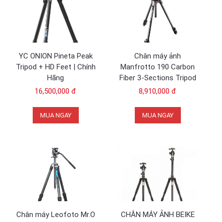
YC ONION Pineta Peak
Chân máy ảnh
Tripod + HD Feet | Chính
Manfrotto 190 Carbon
Hãng
Fiber 3-Sections Tripod
Black
16,500,000 đ
8,910,000 đ
MUA NGAY
MUA NGAY
Chân máy Leofoto Mr.O
CHÂN MÁY ẢNH BEIKE