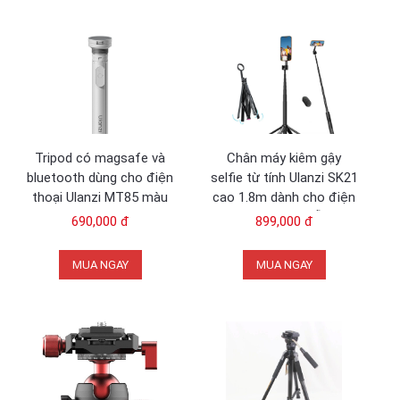
Tripod có magsafe và
Chân máy kiêm gậy
bluetooth dùng cho điện
selfie từ tính Ulanzi SK21
thoại Ulanzi MT85 màu
cao 1.8m dành cho điện
trắng
thoại di động hỗ trợ
690,000 đ
899,000 đ
không dây Bluetooth
MUA NGAY
MUA NGAY