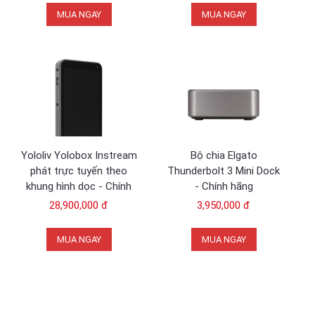
MUA NGAY
MUA NGAY
Yololiv Yolobox Instream
Bộ chia Elgato
phát trực tuyến theo
Thunderbolt 3 Mini Dock
khung hình dọc - Chính
- Chính hãng
hãng
28,900,000 đ
3,950,000 đ
MUA NGAY
MUA NGAY