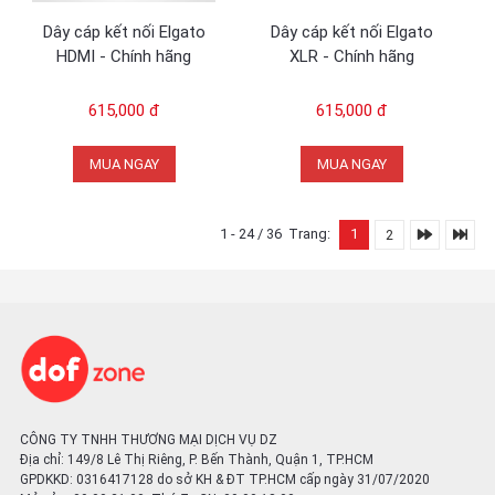
Dây cáp kết nối Elgato
Dây cáp kết nối Elgato
HDMI - Chính hãng
XLR - Chính hãng
615,000 đ
615,000 đ
MUA NGAY
MUA NGAY
1 - 24 / 36
Trang:
1
2
CÔNG TY TNHH THƯƠNG MẠI DỊCH VỤ DZ
Địa chỉ: 149/8 Lê Thị Riêng, P. Bến Thành, Quận 1, TP.HCM
GPDKKD: 0316417128 do sở KH & ĐT TP.HCM cấp ngày 31/07/2020