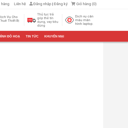
 hàng
Liên hệ
Đăng nhập
|
Đăng ký
Giỏ hàng (
0
)
Thủ tục trả
Dịch vụ cân
Dịch Vụ Cho
góp thẻ tín
màu màn
Thuê Thiết Bị
dụng, vay tiêu
hình laptop.
dùng
HÌNH ĐỒ HOẠ
TIN TỨC
KHUYẾN MẠI