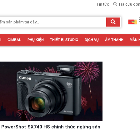
Tin tức
Tra cứu đơn
I
GIMBAL
PHỤ KIỆN
THIẾT BỊ STUDIO
DỊCH VỤ
ÂM THANH
MÀN 
 PowerShot SX740 HS chính thức ngừng sản