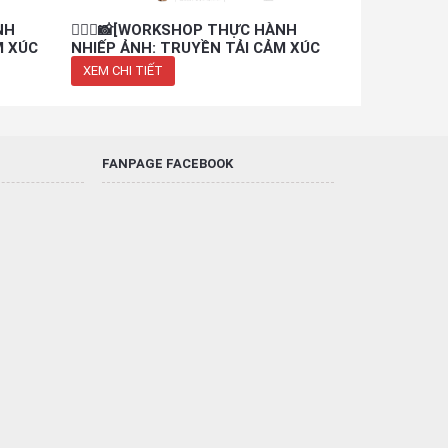
NH
👩‍❤️‍👨📸[WORKSHOP THỰC HÀNH
Chụp Chồng Ả
M XÚC
NHIẾP ẢNH: TRUYỀN TẢI CẢM XÚC
Chụp Chồng 
VỚI CHÂN DUNG CẶP ĐÔI
XEM CHI TIẾT
XEM CHI TIẾT
FANPAGE FACEBOOK