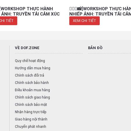
‍👨📸[WORKSHOP THỰC HÀNH
👩‍❤️‍👨📸[WORKSHOP THỰC HÀ
 ẢNH: TRUYỀN TẢI CẢM XÚC
NHIẾP ẢNH: TRUYỀN TẢI CẢ
HÂN DUNG CẶP ĐÔI
VỚI CHÂN DUNG CẶP ĐÔI
CHI TIẾT
XEM CHI TIẾT
VỀ DOF.ZONE
BẢN ĐỒ
Quy chế hoạt động
Hướng dẫn mua hàng
Chính sách đổi trả
Chính sách bảo hành
Điều khoản mua hàng
Chính sách giao hàng
Chính sách bảo mật
Nhận hàng trực tiếp
Giao hàng nội thành
Chuyển phát nhanh