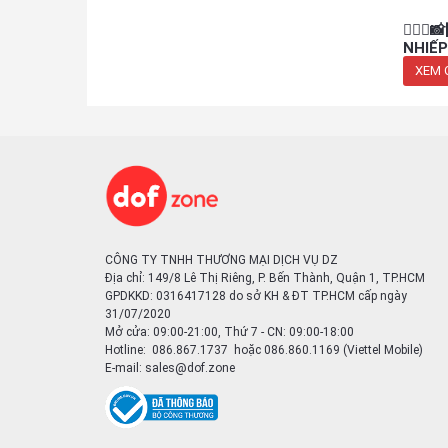
👩‍❤️
NHIẾP
VỚI C
XEM 
CÔNG TY TNHH THƯƠNG MẠI DỊCH VỤ DZ
Địa chỉ: 149/8 Lê Thị Riêng, P. Bến Thành, Quận 1, TP.HCM
GPDKKD: 0316417128 do sở KH & ĐT TP.HCM cấp ngày
31/07/2020
Mở cửa: 09:00-21:00, Thứ 7 - CN: 09:00-18:00
Hotline: 086.867.1737 hoặc 086.860.1169 (Viettel Mobile)
E-mail:
sales@dof.zone