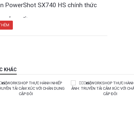
n PowerShot SX740 HS chính thức
g sản xuất
THÊM
ỨC KHÁC