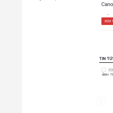
Cano
ngừn
XEM 
TIN T