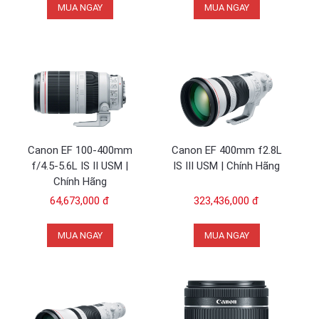
MUA NGAY
MUA NGAY
Canon EF 100-400mm
Canon EF 400mm f2.8L
f/4.5-5.6L IS II USM |
IS III USM | Chính Hãng
Chính Hãng
64,673,000 đ
323,436,000 đ
MUA NGAY
MUA NGAY