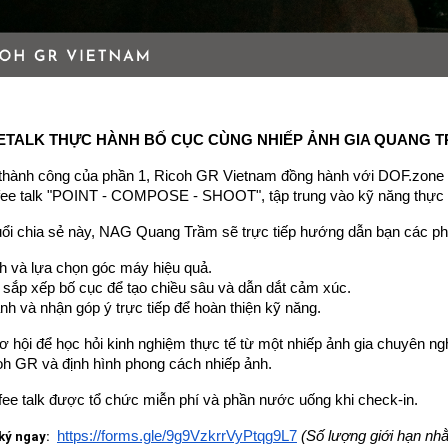
ETALK THỰC HÀNH BỐ CỤC CÙNG NHIẾP ẢNH GIA QUANG 
p thành công của phần 1, Ricoh GR Vietnam đồng hành với DOF.zon
ffee talk "POINT - COMPOSE - SHOOT", tập trung vào kỹ năng thực
uổi chia sẻ này, NAG Quang Trầm sẽ trực tiếp hướng dẫn bạn các p
h và lựa chọn góc máy hiệu quả.
 sắp xếp bố cục để tạo chiều sâu và dẫn dắt cảm xúc.
h và nhận góp ý trực tiếp để hoàn thiện kỹ năng.
ơ hội để học hỏi kinh nghiệm thực tế từ một nhiếp ảnh gia chuyên ngh
oh GR và định hình phong cách nhiếp ảnh.
fee talk được tổ chức miễn phí và phần nước uống khi check-in.
https://forms.gle/9g9VzkrrVyPtqg9L7
(Số lượng giới hạn nh
ký ngay: