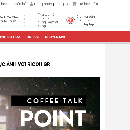
 hàng
Liên hệ
Đăng nhập
|
Đăng ký
Giỏ hàng (
0
)
Thủ tục trả
Dịch vụ cân
Dịch Vụ Cho
góp thẻ tín
màu màn
Thuê Thiết Bị
dụng, vay tiêu
hình laptop.
dùng
HÌNH ĐỒ HOẠ
TIN TỨC
KHUYẾN MẠI
C ẢNH VỚI RICOH GR