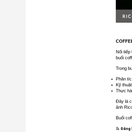
COFFE
Nối tiế
buổi co
Trong b
Phân tíc
Kỹ thuật
Thực hàn
Đây là c
ảnh Ric
Buổi cof
📝
Đăng 