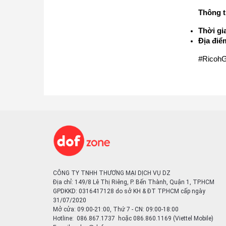
Thông ti
Thời gi
Địa điể
#Ricoh
CÔNG TY TNHH THƯƠNG MẠI DỊCH VỤ DZ
Địa chỉ: 149/8 Lê Thị Riêng, P. Bến Thành, Quận 1, TP.HCM
GPDKKD: 0316417128 do sở KH & ĐT TP.HCM cấp ngày
31/07/2020
Mở cửa: 09:00-21:00, Thứ 7 - CN: 09:00-18:00
Hotline: 086.867.1737 hoặc 086.860.1169 (Viettel Mobile)