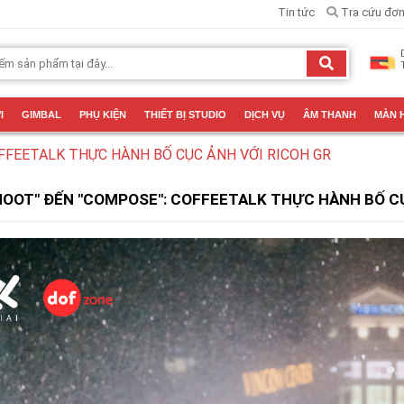
Tin tức
Tra cứu đơn
I
GIMBAL
PHỤ KIỆN
THIẾT BỊ STUDIO
DỊCH VỤ
ÂM THANH
MÀN 
FFEETALK THỰC HÀNH BỐ CỤC ẢNH VỚI RICOH GR
HOOT" ĐẾN "COMPOSE": COFFEETALK THỰC HÀNH BỐ CỤ