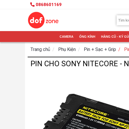
0868601169
CAMERA
ỐNG KÍNH
HÀNG CŨ - KÝ GỬ
Trang chủ
Phụ Kiện
Pin + Sạc + Grip
Pi
PIN CHO SONY NITECORE - 