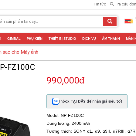
Tin tức
Tra cứu đơn
I
GIMBAL
PHỤ KIỆN
THIẾT BỊ STUDIO
DỊCH VỤ
ÂM THANH
MÀN 
n sạc cho Máy ảnh
NP-FZ100C
990,000đ
Inbox
TẠI ĐÂY
để nhận giá siêu tốt
Model: NP-FZ100C
Dung lượng: 2400mAh
Tương thích: SONY α1, α9, α9II, α7RIII, α7RIV