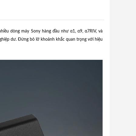
nhiều dòng máy Sony hàng đầu như α1, α9, α7RIV, và
nghiệp dư. Đừng bỏ lỡ khoảnh khắc quan trọng với hiệu