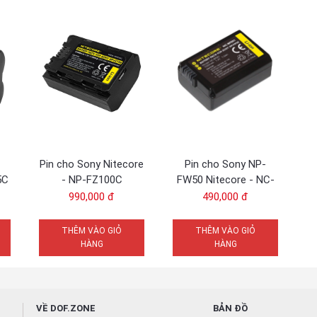
Pin cho Sony Nitecore
Pin cho Sony NP-
5C
- NP-FZ100C
FW50 Nitecore - NC-
BP001
990,000 đ
490,000 đ
THÊM VÀO GIỎ
THÊM VÀO GIỎ
HÀNG
HÀNG
VỀ DOF.ZONE
BẢN ĐỒ