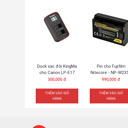
Dock sạc đôi KingMa
Pin cho Fujifilm
cho Canon LP-E17
Nitecore - NP-W23
300,000 đ
990,000 đ
THÊM VÀO GIỎ
THÊM VÀO GIỎ
HÀNG
HÀNG