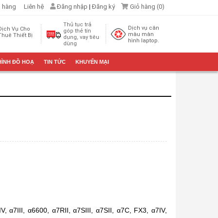
 hàng
Liên hệ
Đăng nhập
|
Đăng ký
Giỏ hàng (
0
)
Thủ tục trả
Dịch vụ cân
Dịch Vụ Cho
góp thẻ tín
màu màn
Thuê Thiết Bị
dụng, vay tiêu
hình laptop.
dùng
HÌNH ĐỒ HOẠ
TIN TỨC
KHUYẾN MẠI
, α7III, α6600, α7RII, α7SIII, α7SII, α7C, FX3, α7IV,