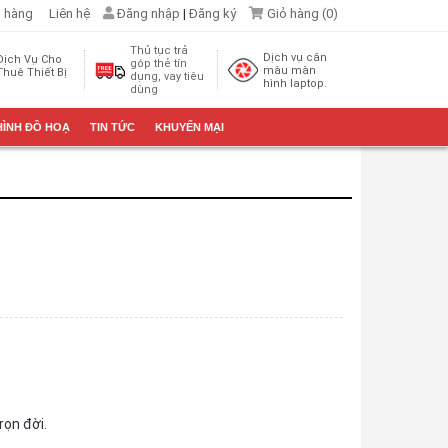
 hàng
Liên hệ
Đăng nhập
|
Đăng ký
Giỏ hàng (
0
)
Thủ tục trả
Dịch vụ cân
Dịch Vụ Cho
góp thẻ tín
màu màn
Thuê Thiết Bị
dụng, vay tiêu
hình laptop.
dùng
HÌNH ĐỒ HOẠ
TIN TỨC
KHUYẾN MẠI
rọn đời.