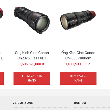
on
Ống Kính Cine Canon
Ống Kính Cine Canon
 L
Cn20x50 Ias H/E1
CN-E30-300mm
nh
(EFPl) -Chính hãng
T2.95-3.7 L S (EFPl) -
1,686,520,000 đ
1,071,500,000 đ
Chính hãng
THÊM VÀO GIỎ
THÊM VÀO GIỎ
y phim có cảm biến kích thước Super 35 và phù hợp để thu nhận 4K. V
HÀNG
HÀNG
dù được sử dụng bởi một nhà điều hành máy ảnh solo hoặc một đội sản
VỀ DOF.ZONE
BẢN ĐỒ