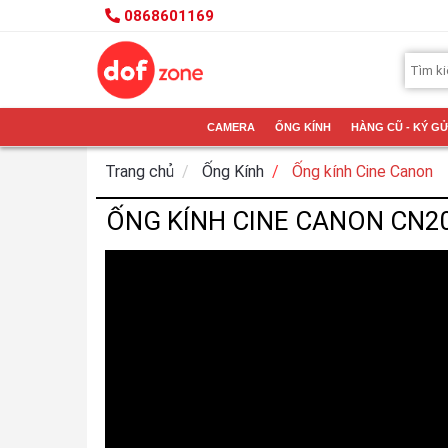
0868601169
CAMERA
ỐNG KÍNH
HÀNG CŨ - KÝ GỬ
Trang chủ
Ống Kính
Ống kính Cine Canon
ỐNG KÍNH CINE CANON CN20