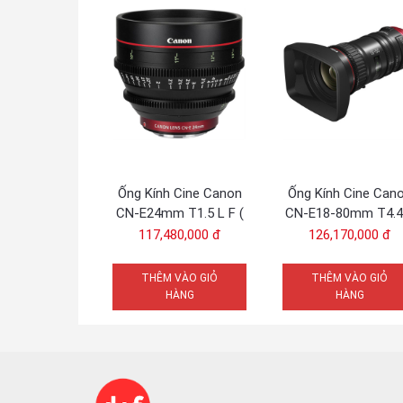
Ống Kính Cine Canon
Ống Kính Cine Can
CN-E24mm T1.5 L F (
CN-E18-80mm T4.4
Ef) - Chính hãng
Is Kas S (EF) - Chí
117,480,000 đ
126,170,000 đ
hãng
THÊM VÀO GIỎ
THÊM VÀO GIỎ
Ống kính được thiết kế để sử dụng trên các máy qua
HÀNG
HÀNG
thanh gắn, nó được thiết kế để ở nhà như nhau cho 