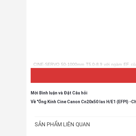
CINE-SERVO 50-1000mm T5.0-8.9 với ngàm EF của C
phim.
Mời Bình luận và Đặt Câu hỏi
Về "Ống Kính Cine Canon Cn20x50 Ias H/E1 (EFPl) -C
SẢN PHẨM LIÊN QUAN