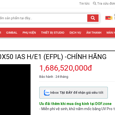
Tin tức
Tra cứu đơn
I
GIMBAL
PHỤ KIỆN
THIẾT BỊ STUDIO
DỊCH VỤ
ÂM THANH
MÀN 
X50 IAS H/E1 (EFPL) -CHÍNH HÃNG
1,686,520,000đ
Bảo hành : 24 tháng
Inbox
TẠI ĐÂY
để nhận giá siêu tốt
Ưu đãi thêm khi mua ống kính tại DOF.zone
- Miễn phí vệ sinh, khử nấm mốc bằng UV Pro t