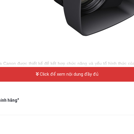
anon được thiết kế để kết hợp chức năng và yếu tố hình thức củ
Click để xem nội dung đầy đủ
hính hãng"