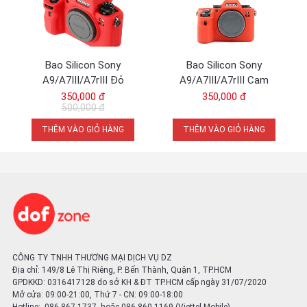
Bao Silicon Sony
Bao Silicon Sony
A9/A7III/A7rIII Đỏ
A9/A7III/A7rIII Cam
350,000 đ
350,000 đ
500,000 đ
THÊM VÀO GIỎ HÀNG
THÊM VÀO GIỎ HÀNG
CÔNG TY TNHH THƯƠNG MẠI DỊCH VỤ DZ
Địa chỉ: 149/8 Lê Thị Riêng, P. Bến Thành, Quận 1, TP.HCM
GPDKKD: 0316417128 do sở KH & ĐT TP.HCM cấp ngày 31/07/2020
Mở cửa: 09:00-21:00, Thứ 7 - CN: 09:00-18:00