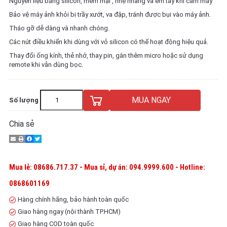
Nguyên liệu bằng silicon, mềm mại , nhẹ nhàng và êm tay khi cầm máy
Bảo vệ máy ảnh khỏi bị trầy xướt, va đập, tránh được bụi vào máy ảnh.
Tháo gỡ dễ dàng và nhanh chóng.
Các nút điều khiển khi dùng với vỏ silicon có thể hoạt động hiệu quả.
Thay đổi ống kính, thẻ nhớ, thay pin, gắn thêm micro hoặc sử dụng
remote khi vẫn dùng bọc.
MUA NGAY
Số lượng
Chia sẻ
Mua lẻ: 08686.717.37 - Mua sỉ, dự án: 094.9999.600 - Hotline:
0868601169
Hàng chính hãng, bảo hành toàn quốc
Giao hàng ngay (nội thành TP.HCM)
Giao hàng COD toàn quốc