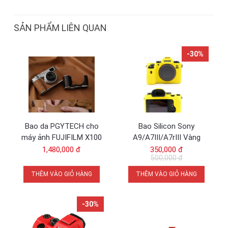
SẢN PHẨM LIÊN QUAN
-30%
Bao da PGYTECH cho
Bao Silicon Sony
máy ảnh FUJIFILM X100
A9/A7III/A7rIII Vàng
VI | Chính Hãng
1,480,000 đ
350,000 đ
500,000 đ
THÊM VÀO GIỎ HÀNG
THÊM VÀO GIỎ HÀNG
-30%