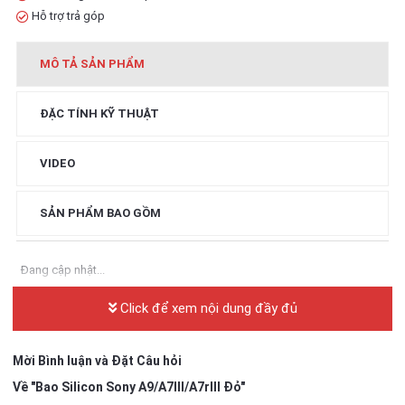
Hỗ trợ trả góp
MÔ TẢ SẢN PHẨM
ĐẶC TÍNH KỸ THUẬT
VIDEO
SẢN PHẨM BAO GỒM
Đang cập nhật...
Click để xem nội dung đầy đủ
Mời Bình luận và Đặt Câu hỏi
Về "Bao Silicon Sony A9/A7III/A7rIII Đỏ"