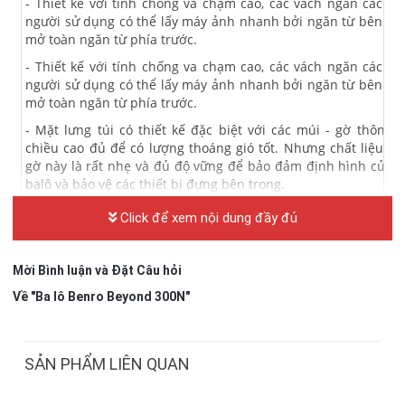
- Thiết kế với tính chống va chạm cao, các vách ngăn cách ly
người sử dụng có thể lấy máy ảnh nhanh bởi ngăn từ bên hô
mở toàn ngăn từ phía trước.
- Thiết kế với tính chống va chạm cao, các vách ngăn cách ly
người sử dụng có thể lấy máy ảnh nhanh bởi ngăn từ bên hô
mở toàn ngăn từ phía trước.
- Mặt lưng túi có thiết kế đặc biệt với các múi - gờ thông g
chiều cao đủ để có lượng thoáng gió tốt. Nhưng chất liệu củ
gờ này là rất nhẹ và đủ độ vững để bảo đảm định hình của 
balô và bảo vệ các thiết bị đựng bên trong.
- Có ngăn đựng túi áo mưa và tránh bụi.
Click để xem nội dung đầy đủ
- Quai xách được sử dụng bằng chất liệu đặc biệt tạo cảm giá
thoáng mát dễ chịu cho bàn tay.
Mời Bình luận và Đặt Câu hỏi
- Quai đeo loại to bản, được may gia cố vững, chất liệu tạo cảm
Về "Ba lô Benro Beyond 300N"
êm cho người sử dụng.
- Tất cả dây kéo được dùng trên túi Benro là dây kéo của hãn
vốn nổi tiếng của Nhật bản.
SẢN PHẨM LIÊN QUAN
- Dùng chất liệu cao cấp, trọng lượng riêng của balô nhẹ.
- Thích hợp khi cần mang vừa thiết bị vừa tư trang, các c