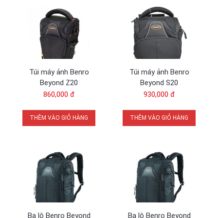
phượt, du lịch ngắn ngày…
Túi máy ảnh Benro
Túi máy ảnh Benro
Beyond Z20
Beyond S20
860,000 đ
930,000 đ
*** Đặc tính sản phẩm
THÊM VÀO GIỎ HÀNG
THÊM VÀO GIỎ HÀNG
Ngăn chứa đồ (ngăn dưới)
Ngăn chứa đồ (ngăn trên
Mặt sau thiết kế thoáng khí
Tay cầm thoáng khí
Đây kéo của hãng YKK có thêm
Ngăn đựng áo mưa
khuy móc khóa
Ba lô Benro Beyond
Ba lô Benro Beyond