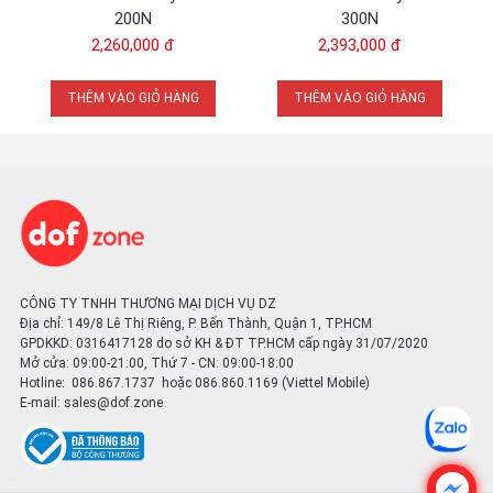
200N
300N
2,260,000 đ
2,393,000 đ
Mặt đáy của túi được làm 
Túi máy được phủ áo mưa
chất liệu chống thấm nước 
THÊM VÀO GIỎ HÀNG
THÊM VÀO GIỎ HÀNG
lau chùi.
Mặt hông có thể treo một chân
Thao tác lấy máy ảnh nha
máy
CÔNG TY TNHH THƯƠNG MẠI DỊCH VỤ DZ
Địa chỉ: 149/8 Lê Thị Riêng, P. Bến Thành, Quận 1, TP.HCM
GPDKKD: 0316417128 do sở KH & ĐT TP.HCM cấp ngày 31/07/2020
Mở cửa: 09:00-21:00, Thứ 7 - CN: 09:00-18:00
Hotline: 086.867.1737 hoặc 086.860.1169 (Viettel Mobile)
E-mail:
sales@dof.zone