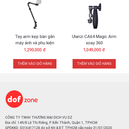
Tay arm kẹp bàn gắn
Ulanzi CA64 Magic Arm
máy ảnh và phụ kiện
xoay 360
studio Ulanzi ZJ02
1,290,000 đ
1,049,000 đ
THÊM VÀO GIỎ HÀNG
THÊM VÀO GIỎ HÀNG
CÔNG TY TNHH THƯƠNG MẠI DỊCH VỤ DZ
Địa chỉ: 149/8 Lê Thị Riêng, P. Bến Thành, Quận 1, TP.HCM
GPDKKD: 0316417128 do sở KH & ĐT TP.HCM cấp ngày 31/07/2020