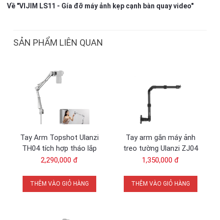
Về "VIJIM LS11 - Gía đỡ máy ảnh kẹp cạnh bàn quay video"
SẢN PHẨM LIÊN QUAN
Tay Arm Topshot Ulanzi
Tay arm gắn máy ảnh
TH04 tích hợp tháo lắp
treo tường Ulanzi ZJ04
nhanh Uka F38 khả năng
2,290,000 đ
1,350,000 đ
tải 2Kg chính hãng
THÊM VÀO GIỎ HÀNG
THÊM VÀO GIỎ HÀNG