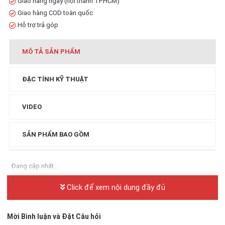
Giao hàng ngay (nội thành TP.HCM)
Giao hàng COD toàn quốc
Hỗ trợ trả góp
MÔ TẢ SẢN PHẨM
ĐẶC TÍNH KỸ THUẬT
VIDEO
SẢN PHẨM BAO GỒM
Đang cập nhật...
Click để xem nội dung đầy đủ
Mời Bình luận và Đặt Câu hỏi