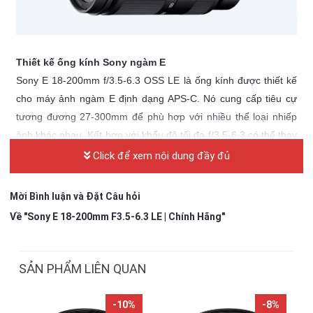
Thiết kế ống kính Sony ngàm E
Sony E 18-200mm f/3.5-6.3 OSS LE là ống kính được thiết kế
cho máy ảnh ngàm E định dạng APS-C. Nó cung cấp tiêu cự
tương đương 27-300mm để phù hợp với nhiều thể loại nhiếp
ảnh khác nhau. Kết hợp với khẩu độ tối đa f/3.5-6.3 có thể thay
đổi giúp giữ cho kích thước và trọng lượng tổng thể của ống
Click để xem nội dung đầy đủ
kính ở mức độ tối thiểu, mang đến khả năng linh hoạt cao hơn
cho người sử dụng.
Mời Bình luận và Đặt Câu hỏi
Ống kính có màng chắn khẩu được ghép từ bảy lá khẩu khác
Về "Sony E 18-200mm F3.5-6.3 LE | Chính Hãng"
nhau, tạo ra chất lượng bokeh mịn màng, dễ chịu và đẹp mắt.
Vì vậy, với Sony E 18-200mm bạn sẽ có hiệu ứng bokeh tròn
và tự nhiên hơn.
SẢN PHẨM LIÊN QUAN
-10%
-8%