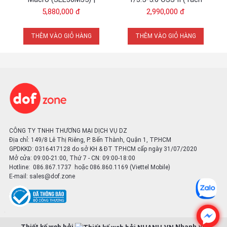
trong đó có bốn thấu kính phi cầu và hai thấu kính có độ phân
Chính Hãng
Kit) Đen | Chính Hãng
5,880,000 đ
2,990,000 đ
tán cực thấp. Bốn thấu kính phi cầu có chức năng ngăn ngừa
hiện tượng cầu sai, méo hình, cho hình ảnh hiển thị chính xác
THÊM VÀO GIỎ HÀNG
THÊM VÀO GIỎ HÀNG
với độ sắc nét cao. Trong đó, hai thấu kính có độ phân tán cực
thấp giúp giảm quang sai và viền màu để cải thiện độ trung
thực về màu sắc, mang đến những bức hình sống động và
chân thực hơn.
CÔNG TY TNHH THƯƠNG MẠI DỊCH VỤ DZ
Địa chỉ: 149/8 Lê Thị Riêng, P. Bến Thành, Quận 1, TP.HCM
GPDKKD: 0316417128 do sở KH & ĐT TP.HCM cấp ngày 31/07/2020
Mở cửa: 09:00-21:00, Thứ 7 - CN: 09:00-18:00
Hotline: 086.867.1737 hoặc 086.860.1169 (Viettel Mobile)
E-mail:
sales@dof.zone
Thiết kế web bởi
Nhanh.vn