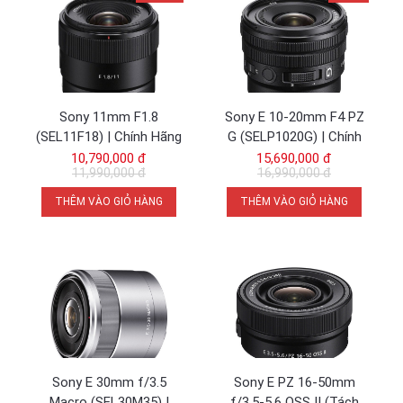
Sony 11mm F1.8
Sony E 10-20mm F4 PZ
(SEL11F18) | Chính Hãng
G (SELP1020G) | Chính
Hãng
10,790,000 đ
15,690,000 đ
11,990,000 đ
16,990,000 đ
THÊM VÀO GIỎ HÀNG
THÊM VÀO GIỎ HÀNG
Trên thân lens được tích hợp một công tắc khóa zoom. Công
tắc này có chức năng ngăn không cho ống kính vô tình tự điều
chỉnh khi không sử dụng. Đồng thời cũng giúp bảo vệ vòng
zoom không bị lỏng lẻo, hỗ trợ người dùng cài đặt nhanh và
chính xác mức tiêu cự mình muốn.
Chất lượng quang học của lens
Sony E 30mm f/3.5
Sony E PZ 16-50mm
Lens có cấu tạo quang học gồm 17 thấu kính trong 13 nhóm,
Macro (SEL30M35) |
f/3.5-5.6 OSS II (Tách