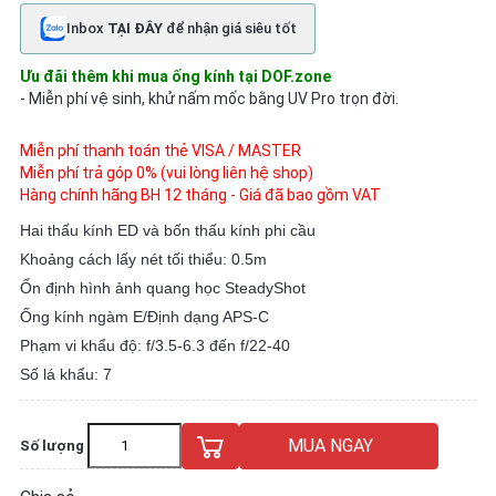
Inbox
TẠI ĐÂY
để nhận giá siêu tốt
Ưu đãi thêm khi mua ống kính tại DOF.zone
- Miễn phí vệ sinh, khử nấm mốc bằng UV Pro trọn đời.
Miễn phí thanh toán thẻ VISA / MASTER
Miễn phí trả góp 0% (vui lòng liên hệ shop)
Hàng chính hãng BH 12 tháng - Giá đã bao gồm VAT
Hai thấu kính ED và bốn thấu kính phi cầu
Khoảng cách lấy nét tối thiểu: 0.5m
Ổn định hình ảnh quang học SteadyShot
Ống kính ngàm E/Định dạng APS-C
Phạm vi khẩu độ: f/3.5-6.3 đến f/22-40
Số lá khẩu: 7
MUA NGAY
Số lượng