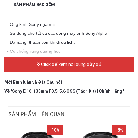
SẢN PHẨM BAO GỒM
- Ống kính Sony ngàm E
- Sử dụng cho tất cả các dòng máy ảnh Sony Alpha
- Đa năng, thuận tiện khi đi du lịch.
- Có chống rung quang học
Click để xem nội dung đầy đủ
Mời Bình luận và Đặt Câu hỏi
Về "Sony E 18-135mm F3.5-5.6 OSS (Tách Kit) | Chính Hãng"
SẢN PHẨM LIÊN QUAN
-10%
-8%