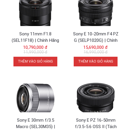
Sony 11mm F1.8
Sony E 10-20mm F4 PZ
(SEL11F18) | Chính Hãng
G (SELP1020G) | Chính
Hãng
10,790,000 đ
15,690,000 đ
11,990,000 đ
16,990,000 đ
THÊM VÀO GIỎ HÀNG
THÊM VÀO GIỎ HÀNG
Sony E 30mm f/3.5
Sony E PZ 16-50mm
Macro (SEL30M35) |
f/3.5-5.6 OSS II (Tách