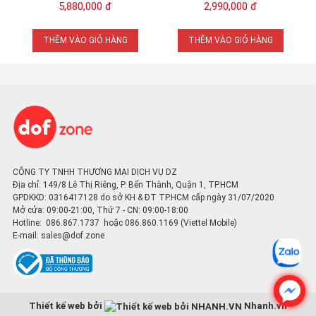
Chính Hãng
Kit) Đen | Chính Hãng
5,880,000 đ
2,990,000 đ
THÊM VÀO GIỎ HÀNG
THÊM VÀO GIỎ HÀNG
CÔNG TY TNHH THƯƠNG MẠI DỊCH VỤ DZ
Địa chỉ: 149/8 Lê Thị Riêng, P. Bến Thành, Quận 1, TP.HCM
GPDKKD: 0316417128 do sở KH & ĐT TP.HCM cấp ngày 31/07/2020
Mở cửa: 09:00-21:00, Thứ 7 - CN: 09:00-18:00
Hotline: 086.867.1737 hoặc 086.860.1169 (Viettel Mobile)
E-mail:
sales@dof.zone
Thiết kế web bởi
Nhanh.vn