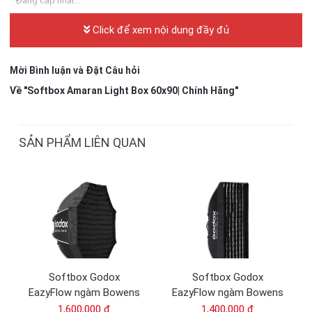
Đang cập nhật...
Click để xem nội dung đầy đủ
Mời Bình luận và Đặt Câu hỏi
Về "Softbox Amaran Light Box 60x90| Chính Hãng"
SẢN PHẨM LIÊN QUAN
Softbox Godox
Softbox Godox
EazyFlow ngàm Bowens
EazyFlow ngàm Bowens
- Octa 60 / 90 / 120
- Rect 40x90 / 60x90
1,600,000 đ
1,400,000 đ