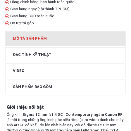
Hàng chính hãng, bảo hành toàn quốc
Giao hàng ngay (nội thành TP.HCM)
Giao hàng COD toàn quốc
Hỗ trợ trả góp
MÔ TẢ SẢN PHẨM
ĐẶC TÍNH KỸ THUẬT
VIDEO
SẢN PHẨM BAO GỒM
Giới thiệu nổi bật
Ống kính
Sigma 12 mm f/1.4 DC | Contemporary ngàm Canon RF
là một trong những ống kính góc siêu rộng (ultra-wide) dành cho máy
ảnh APS-C có khẩu độ lớn nhất hiện nay. Với độ dài tiêu cự 12 mm
(tương đương khoảng 19 mm trên cảm biến Full-frame), khẩu f/1.4,