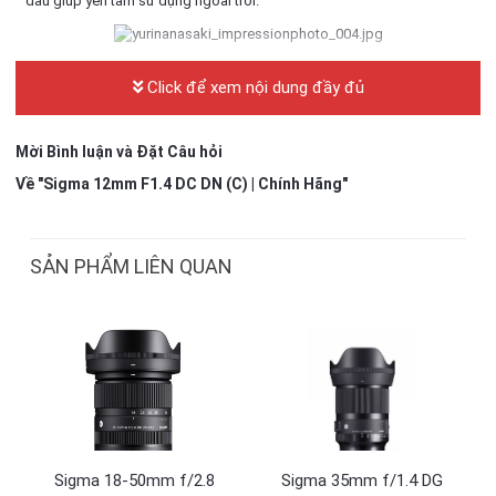
dầu giúp yên tâm sử dụng ngoài trời.
Chụp thiên văn & phong cảnh ấn tượng
Click để xem nội dung đầy đủ
Khẩu lớn f/1.4 cùng thiết kế quang học tinh tế giúp chụp ảnh bầu trời
sao với độ nét và chi tiết cao. Ngoài ra, góc siêu rộng đặc biệt hữu ích
khi chụp phong cảnh rộng lớn hoặc trong không gian hẹp.
Mời Bình luận và Đặt Câu hỏi
Về "Sigma 12mm F1.4 DC DN (C) | Chính Hãng"
SẢN PHẨM LIÊN QUAN
Sigma 18-50mm f/2.8
Sigma 35mm f/1.4 DG