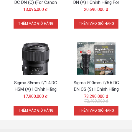
DC DN (C) (For Canon
DN (A) | Chính Hãng For
RF) | Chính Hãng
Sony E
13,095,000 đ
20,690,000 đ
THÊM VÀO GIỎ HÀNG
THÊM VÀO GIỎ HÀNG
Sigma 35mm f/1.4 DG
Sigma 500mm f/5.6 DG
HSM (A) | Chính Hãng
DN OS (S) | Chính Hãng
17,900,000 đ
73,290,000 đ
72,400,000 đ
THÊM VÀO GIỎ HÀNG
THÊM VÀO GIỎ HÀNG