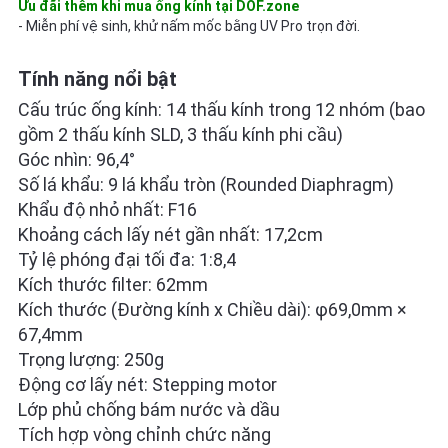
Ưu đãi thêm khi mua ống kính tại DOF.zone
- Miễn phí vệ sinh, khử nấm mốc bằng UV Pro trọn đời.
Tính năng nổi bật
Cấu trúc ống kính: 14 thấu kính trong 12 nhóm (bao
gồm 2 thấu kính SLD, 3 thấu kính phi cầu)
Góc nhìn: 96,4°
Số lá khẩu: 9 lá khẩu tròn (Rounded Diaphragm)
Khẩu độ nhỏ nhất: F16
Khoảng cách lấy nét gần nhất: 17,2cm
Tỷ lệ phóng đại tối đa: 1:8,4
Kích thước filter: 62mm
Kích thước (Đường kính x Chiều dài): φ69,0mm ×
67,4mm
Trọng lượng: 250g
Động cơ lấy nét: Stepping motor
Lớp phủ chống bám nước và dầu
Tích hợp vòng chỉnh chức năng