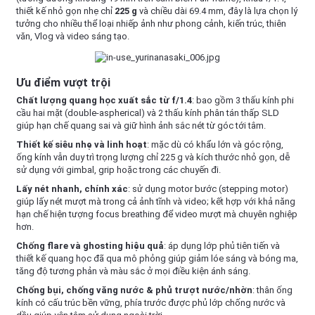
thiết kế nhỏ gọn nhẹ chỉ
225 g
và chiều dài 69.4 mm, đây là lựa chọn lý
tưởng cho nhiều thể loại nhiếp ảnh như phong cảnh, kiến trúc, thiên
văn, Vlog và video sáng tạo.
Ưu điểm vượt trội
Chất lượng quang học xuất sắc từ f/1.4
: bao gồm 3 thấu kính phi
cầu hai mặt (double-aspherical) và 2 thấu kính phân tán thấp SLD
giúp hạn chế quang sai và giữ hình ảnh sắc nét từ góc tới tâm.
Thiết kế siêu nhẹ và linh hoạt
: mặc dù có khẩu lớn và góc rộng,
ống kính vẫn duy trì trọng lượng chỉ 225 g và kích thước nhỏ gọn, dễ
sử dụng với gimbal, grip hoặc trong các chuyến đi.
Lấy nét nhanh, chính xác
: sử dụng motor bước (stepping motor)
giúp lấy nét mượt mà trong cả ảnh tĩnh và video; kết hợp với khả năng
hạn chế hiện tượng focus breathing để video mượt mà chuyên nghiệp
hơn.
Chống flare và ghosting hiệu quả
: áp dụng lớp phủ tiên tiến và
thiết kế quang học đã qua mô phỏng giúp giảm lóe sáng và bóng ma,
tăng độ tương phản và màu sắc ở mọi điều kiện ánh sáng.
Chống bụi, chống văng nước & phủ trượt nước/nhờn
: thân ống
kính có cấu trúc bền vững, phía trước được phủ lớp chống nước và