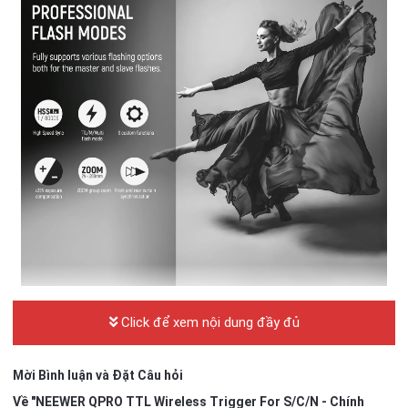
Ngoài ra, nó cho phép điều chỉnh đồng thời các giá trị đầu ra cho
Click để xem nội dung đầy đủ
tất cả các nhóm. Lưu ý: Vui lòng tắt chế độ ”SHOOT” cho TTL và
Đồng bộ hóa tốc độ cao.
Mời Bình luận và Đặt Câu hỏi
Về "NEEWER QPRO TTL Wireless Trigger For S/C/N - Chính