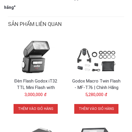
hãng"
SẢN PHẨM LIÊN QUAN
Đèn Flash Godox iT32
Godox Macro Twin Flash
TTL Mini Flash with
- MF-T76 | Chính Hãng
X5CM Trigger Kit for
3,000,000 đ
5,280,000 đ
Canon EOS R50 / R50V
THÊM VÀO GIỎ HÀNG
THÊM VÀO GIỎ HÀNG
Screen Magnifier Function – Màn hình LCD hiển thị rõ ràng cài
đặt đèn flash và hiển thị 5 nhóm cùng lúc. Nhấn đúp nhanh vào
nút nhóm để chuyển màn hình hiển thị từ cài đặt cho tất cả các