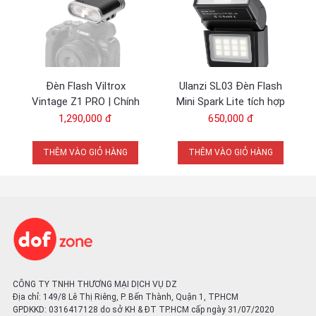
nhóm (từ A đến E) sang chế độ xem phóng to các cài đặt cho
một nhóm. Chức năng phóng to này sẽ hiển thị các chi tiết liên
quan đến từng cài đặt nhóm
Đèn Flash Viltrox
Ulanzi SL03 Đèn Flash
Vintage Z1 PRO | Chính
Mini Spark Lite tích hợp
Hãng
pin 300mAh | Chính Hãng
1,290,000 đ
650,000 đ
THÊM VÀO GIỎ HÀNG
THÊM VÀO GIỎ HÀNG
CÔNG TY TNHH THƯƠNG MẠI DỊCH VỤ DZ
Địa chỉ: 149/8 Lê Thị Riêng, P. Bến Thành, Quận 1, TP.HCM
GPDKKD: 0316417128 do sở KH & ĐT TP.HCM cấp ngày 31/07/2020