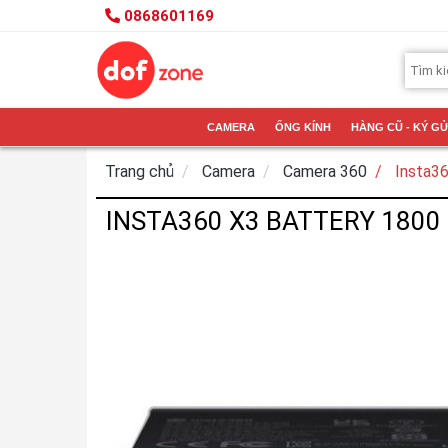
0868601169
CAMERA
ỐNG KÍNH
HÀNG CŨ - KÝ GỬ
Trang chủ
Camera
Camera 360
Insta3
INSTA360 X3 BATTERY 1800