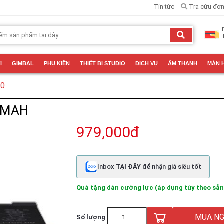
Tin tức
Tra cứu đơn
I
GIMBAL
PHỤ KIỆN
THIẾT BỊ STUDIO
DỊCH VỤ
ÂM THANH
MÀN 
60
 MAH
979,000đ
Inbox
TẠI ĐÂY
để nhận giá siêu tốt
Quà tặng dán cường lực (áp dụng tùy theo sả
MUA NG
Số lượng