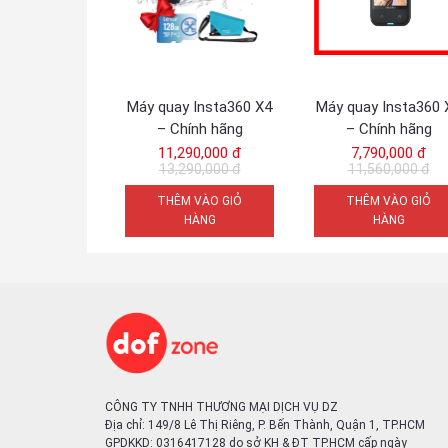
Máy quay Insta360 X4
Máy quay Insta360 
– Chính hãng
– Chính hãng
11,290,000 đ
7,790,000 đ
13,290,000 đ
11,560,000 đ
THÊM VÀO GIỎ
THÊM VÀO GIỎ
HÀNG
HÀNG
CÔNG TY TNHH THƯƠNG MẠI DỊCH VỤ DZ
Địa chỉ: 149/8 Lê Thị Riêng, P. Bến Thành, Quận 1, TP.HCM
GPDKKD: 0316417128 do sở KH & ĐT TP.HCM cấp ngày