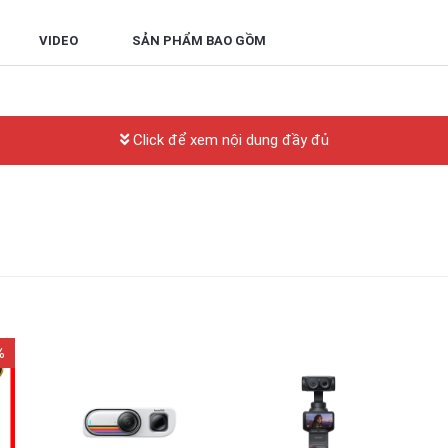
VIDEO
SẢN PHẨM BAO GỒM
Click để xem nội dung đầy đủ
%