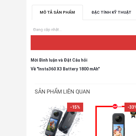
MÔ TẢ SẢN PHẨM
ĐẶC TÍNH KỸ THUẬT
Đang cập nhật...
Mời Bình luận và Đặt Câu hỏi
Về "Insta360 X3 Battery 1800 mAh"
SẢN PHẨM LIÊN QUAN
-15%
-33