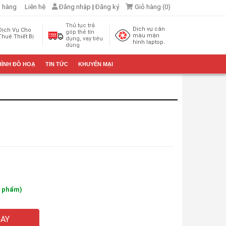
 hàng
Liên hệ
Đăng nhập
|
Đăng ký
Giỏ hàng (
0
)
Thủ tục trả
Dịch vụ cân
Dịch Vụ Cho
góp thẻ tín
màu màn
Thuê Thiết Bị
dụng, vay tiêu
hình laptop.
dùng
HÌNH ĐỒ HOẠ
TIN TỨC
KHUYẾN MẠI
n phẩm)
AY