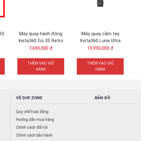
X3
Máy quay hành động
Máy quay cầm tay
Insta360 Go 3S Retro
Insta360 Luna Ultra
Bundle | Chính Hãng
Cosmic Black | Chính
7,690,000 đ
19,990,000 đ
Hãng
THÊM VÀO GIỎ
THÊM VÀO GIỎ
HÀNG
HÀNG
VỀ DOF.ZONE
BẢN ĐỒ
Quy chế hoạt động
Hướng dẫn mua hàng
Chính sách đổi trả
Chính sách bảo hành