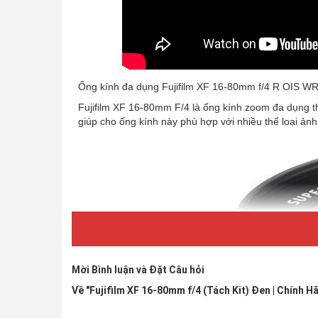
Ống kính đa dụng Fujifilm XF 16-80mm f/4 R OIS W
Fujifilm XF 16-80mm F/4 là ống kính zoom đa dụng th
giúp cho ống kính này phù hợp với nhiều thể loại ảnh
Mời Bình luận và Đặt Câu hỏi
Về "Fujifilm XF 16-80mm f/4 (Tách Kit) Đen | Chính H