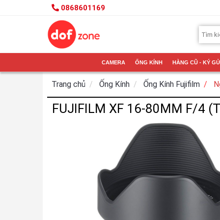
0868601169
CAMERA
ỐNG KÍNH
HÀNG CŨ - KÝ GỬ
Trang chủ
Ống Kính
Ống Kính Fujifilm
N
FUJIFILM XF 16-80MM F/4 (