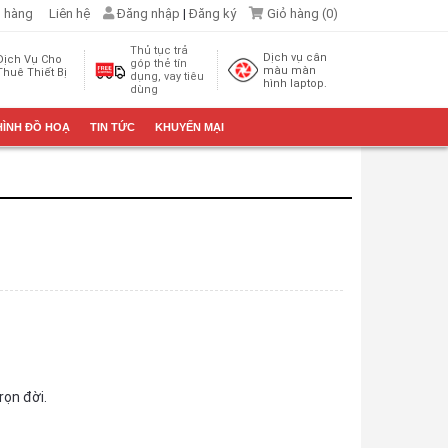
 hàng
Liên hệ
Đăng nhập
|
Đăng ký
Giỏ hàng (
0
)
Thủ tục trả
Dịch vụ cân
Dịch Vụ Cho
góp thẻ tín
màu màn
Thuê Thiết Bị
dụng, vay tiêu
hình laptop.
dùng
HÌNH ĐỒ HOẠ
TIN TỨC
KHUYẾN MẠI
rọn đời.