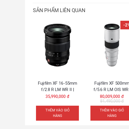
SẢN PHẨM LIÊN QUAN
-2
Fujifilm XF 16-55mm
Fujifilm XF 500m
f/2.8 R LM WR II |
f/5.6 R LM OIS WR 
Chính Hãng
Chính Hãng
35,990,000 đ
80,009,000 đ
81,490,000 đ
THÊM VÀO GIỎ
THÊM VÀO GIỎ
HÀNG
HÀNG