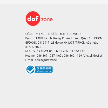
CÔNG TY TNHH THƯƠNG MẠI DỊCH VỤ DZ
Địa chỉ: 149/8 Lê Thị Riêng, P. Bến Thành, Quận 1, TP.HCM
GPDKKD: 0316417128 do sở KH & ĐT TP.HCM cấp ngày
31/07/2020
Mở cửa: 09:00-21:00, Thứ 7 - CN: 09:00-18:00
Hotline: 086.867.1737 hoặc 086.860.1169 (Viettel Mobile)
E-mail:
sales@dof.zone
Khoảng cách lấy nét gần nhất của ống kính này chỉ là