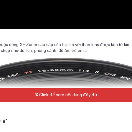
R
uộc dòng XF Zoom cao cấp của fujifilm với thân lens được làm từ kim l
 chụp như du lịch, phong cảnh, đồ ăn, trẻ em...
Click để xem nội dung đầy đủ
ãng"