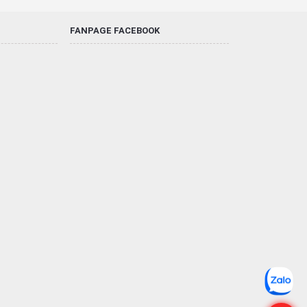
FANPAGE FACEBOOK
ng phóng to vật thể lên 25%