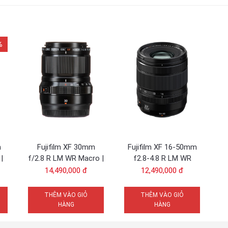
%
m
Fujifilm XF 30mm
Fujifilm XF 16-50mm
|
f/2.8 R LM WR Macro |
f2.8-4.8 R LM WR
Chính Hãng
(Tách Kit) | Chính
14,490,000 đ
12,490,000 đ
Hãng
THÊM VÀO GIỎ
THÊM VÀO GIỎ
HÀNG
HÀNG