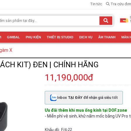
Tin tức
Tra cứu đơn
I
GIMBAL
PHỤ KIỆN
THIẾT BỊ STUDIO
DỊCH VỤ
ÂM THANH
MÀN 
gàm X
TÁCH KIT) ĐEN | CHÍNH HÃNG
11,190,000đ
Inbox
TẠI ĐÂY
để nhận giá siêu tốt
Ưu đãi thêm khi mua ống kính tại DOF.zone
- Miễn phí vệ sinh, khử nấm mốc bằng UV Pro t
Khẩu độ: F/4-22