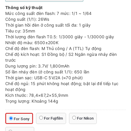
Thông số kỹ thuật
Mức công suất đèn flash: 7 mức: 1/1 ~ 1/64
Công suất (1/1): 26Ws
Thời gian hồi đèn ở công suất tối đa: 1 giây
Tiêu cự: 35mm
Thời lượng đèn flash T0.5: 1/3000 giây - 1/30000 giây
Nhiệt độ màu: 6500±200K
Chế độ đèn flash: M Thủ công / A (TTL) Tự động
Chế độ kích hoạt: S1 Đồng bộ / S2 Ngăn ngừa nháy đèn
trước
Dung lượng pin: 3.7V/ 1,800mAh
Số lần nháy đèn (ở công suất 1/1): 650 lần
Thời gian sạc: USB-C 5V/2A (≈70 phút)
Chế độ ngủ: 15 phút không hoạt động; bật lại để tiếp tục
hoạt động
Kích thước: 78,4×67,2×55,9mm
Trọng lượng: Khoảng 144g
For Fujifilm
For Nikon
For Sony