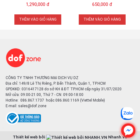
Hãng
pin 300mAh | Chính Hãng
1,290,000 đ
650,000 đ
THÊM VÀO GIỎ HÀNG
THÊM VÀO GIỎ HÀNG
CÔNG TY TNHH THƯƠNG MẠI DỊCH VỤ DZ
Địa chỉ: 149/8 Lê Thị Riêng, P. Bến Thành, Quận 1, TP.HCM
GPDKKD: 0316417128 do sở KH & ĐT TP.HCM cấp ngày 31/07/2020
Mở cửa: 09:00-21:00, Thứ 7 - CN: 09:00-18:00
Hotline: 086.867.1737 hoặc 086.860.1169 (Viettel Mobile)
E-mail:
sales@dof.zone
Thiết kế web bởi
Nhanh.vn